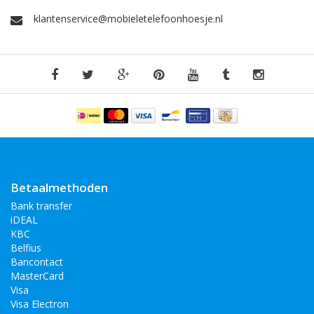
klantenservice@mobieletelefoonhoesje.nl
Betaalmethoden
Bank transfer
iDEAL
KBC
Belfius
Bancontact
MasterCard
Visa
Visa Electron