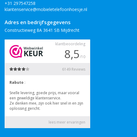
+31 297547258
klantenservice@mobieletelefoonhoesje.nl
Adres en bedrijfsgegevens
Constructieweg 8A 3641 SB Mijdrecht