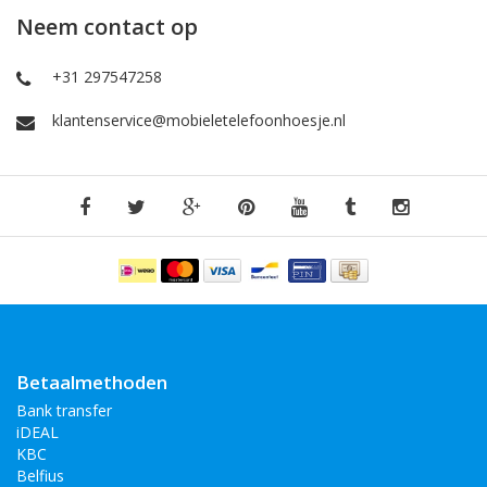
Neem contact op
+31 297547258
klantenservice@mobieletelefoonhoesje.nl
Betaalmethoden
Bank transfer
iDEAL
KBC
Belfius