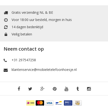
2019
stevig en flexibel.
Accessoires
Gratis verzending NL & BE
Hier vind uw accessoires zoals Selfie-Stick om mooie foto's te
Voor 18:00 uur besteld, morgen in huis
maken met uw vrienden en familie, een extra kabel om uw
14 dagen bedenktijd
telefoon op te laden of files transfer en screen protectors om
tegen krassen te beschermen of valschade te minimaliseren van
Veilig betalen
uw
Huawei Y9 2019
.
Verzendkosten
Neem contact op
De verzendkosten en transactie kosten zijn gratis binnen
Nederland en België, de bestelling voor 17:00 besteld en betaald
+31 297547258
dan vandaag verzonden, morgen in huis. Ook heeft u recht op
14 dagen retourgarantie!
klantenservice@mobieletelefoonhoesje.nl
Webshop van de nieuwste mobieltelefoonhoesjes. Wij hebben
een groot assortiment aan verschillende telefoonhoesjes en
accessoires. Onze producten zijn hoog kwaliteit en direct uit
voorraad leverbaar.
Bekijk ook
:
Huawei P10 Plus
Huawei Mate 20 Pro