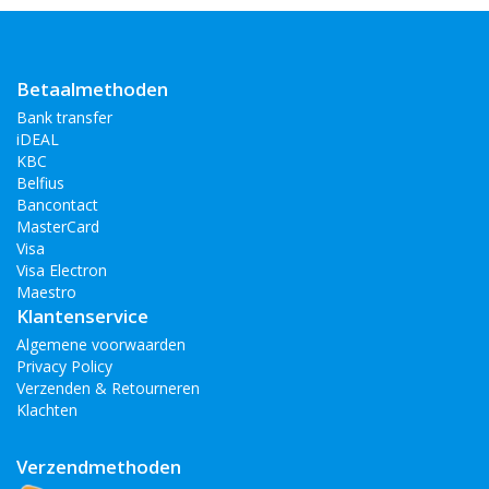
Huawei P10 Lite
Huawei Mate 20
Huawei Mate 20 Lite
Betaalmethoden
Bank transfer
iDEAL
KBC
Belfius
Bancontact
MasterCard
Visa
Visa Electron
Maestro
Klantenservice
Algemene voorwaarden
Privacy Policy
Verzenden & Retourneren
Klachten
Verzendmethoden