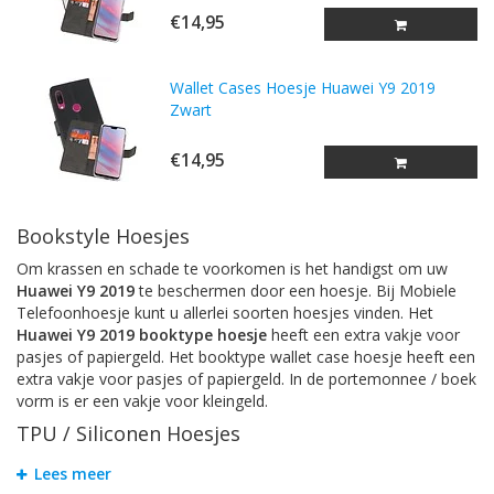
€14,95
Wallet Cases Hoesje Huawei Y9 2019
Zwart
€14,95
Bookstyle Hoesjes
Om krassen en schade te voorkomen is het handigst om uw
Huawei Y9 2019
te beschermen door een hoesje. Bij Mobiele
Telefoonhoesje kunt u allerlei soorten hoesjes vinden. Het
Huawei Y9 2019 booktype hoesje
heeft een extra vakje voor
pasjes of papiergeld. Het booktype wallet case hoesje heeft een
extra vakje voor pasjes of papiergeld. In de portemonnee / boek
vorm is er een vakje voor kleingeld.
TPU / Siliconen Hoesjes
TPU is een materiaal dat gemaakt is van hard plastic en zachte
Lees meer
siliconen. Dit maakt het back cover case hoesje voor
Huawei Y9