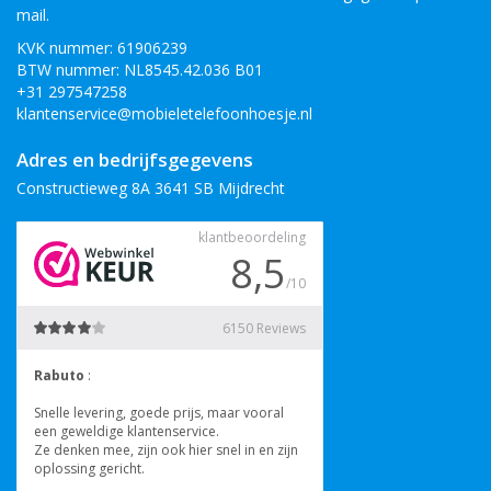
mail.
KVK nummer: 61906239
BTW nummer: NL8545.42.036 B01
+31 297547258
klantenservice@mobieletelefoonhoesje.nl
Adres en bedrijfsgegevens
Constructieweg 8A 3641 SB Mijdrecht