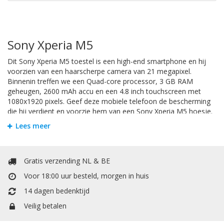
Sony Xperia M5
Dit Sony Xperia M5 toestel is een high-end smartphone en hij
voorzien van een haarscherpe camera van 21 megapixel.
Binnenin treffen we een Quad-core processor, 3 GB RAM
geheugen, 2600 mAh accu en een 4.8 inch touchscreen met
1080x1920 pixels. Geef deze mobiele telefoon de bescherming
die hij verdient en voorzie hem van een Sony Xperia M5 hoesje.
Zodat u zorgeloos met uw telefoon apparaat kunt gebruiken.
Lees meer
Bookstyle Hoesjes
Om krassen en schade te voorkomen is het handigst om uw
Gratis verzending NL & BE
Sony Xperia M5Sony Xperia M5 te beschermen door een hoesje.
Voor 18:00 uur besteld, morgen in huis
Bij Mobiele Telefoonhoesje kunt u allerlei soorten hoesjes
vinden. Het booktype hoesje heeft een extra vakje voor pasjes
14 dagen bedenktijd
of papiergeld. Het booktype wallet case hoesje heeft een extra
Veilig betalen
vakje voor pasjes of papiergeld. In de portemonnee / boek vorm
is er een vakje voor kleingeld.