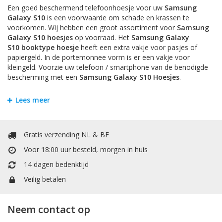
Een goed beschermend telefoonhoesje voor uw
Samsung
Galaxy S10
is een voorwaarde om schade en krassen te
voorkomen. Wij hebben een groot assortiment voor
Samsung
Galaxy S10
hoesjes
op voorraad. Het
Samsung Galaxy
S10
booktype hoesje
heeft een extra vakje voor pasjes of
papiergeld. In de portemonnee vorm is er een vakje voor
kleingeld. Voorzie uw telefoon / smartphone van de benodigde
bescherming met een
Samsung Galaxy S10
Hoesjes
.
Bookstyle Hoesjes en Flipcases
Lees meer
Om krassen en schade te voorkomen is het handigst om
uw
Samsung Galaxy S10
te beschermen door een hoesje. Bij
Mobiele Telefoonhoesje kunt u allerlei soorten hoesjes vinden.
Gratis verzending NL & BE
Het
Samsung Galaxy S10
booktype hoesje
heeft een extra
vakje voor pasjes of papiergeld. Het booktype wallet case
Voor 18:00 uur besteld, morgen in huis
hoesje heeft een extra vakje voor pasjes of papiergeld. In de
14 dagen bedenktijd
portemonnee / boek vorm is er een vakje voor kleingeld.
TPU Siliconen Hoesjes
Veilig betalen
TPU is een materiaal dat gemaakt is van hard plastic en zachte
siliconen. Dit maakt het backcover case hoesje voor
Samsung
Neem contact op
Galaxy S10
stevig en flexibel.