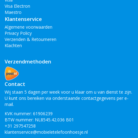
Samsung Galaxy J7 2018
Visa Electron
Samsung Galaxy A8s
Maestro
Klantenservice
Samsung Galaxy A9 2018
Algemene voorwaarden
Privacy Policy
Verzenden & Retourneren
Klachten
Verzendmethoden
Contact
Wij staan 5 dagen per week voor u klaar om u van dienst te zijn.
U kunt ons bereiken via onderstaande contactgegevens per e-
mail.
KVK nummer: 61906239
BTW nummer: NL8545.42.036 B01
+31 297547258
klantenservice@mobieletelefoonhoesje.nl