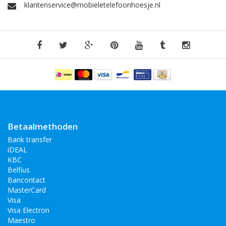
klantenservice@mobieletelefoonhoesje.nl
Betaalmethoden
Bank transfer
iDEAL
KBC
Belfius
Bancontact
MasterCard
Visa
Visa Electron
Maestro