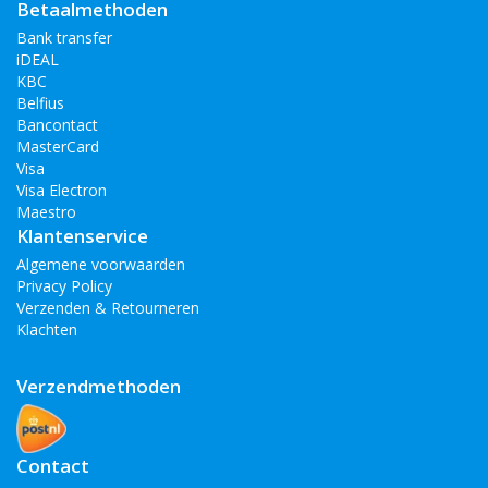
Betaalmethoden
Apple iPod Touch 4G / 5G
Bank transfer
iDEAL
KBC
Belfius
Bancontact
MasterCard
Visa
Visa Electron
Maestro
Klantenservice
Algemene voorwaarden
Privacy Policy
Verzenden & Retourneren
Klachten
Verzendmethoden
Contact