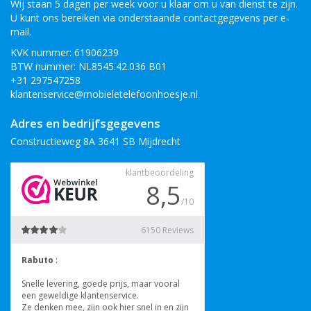
Wij staan 5 dagen per week voor u klaar om u van dienst te zijn.
U kunt ons bereiken via onderstaande contactgegevens per e-
mail.
KVK nummer: 61906239
BTW nummer: NL8545.42.036 B01
+31 297547258
klantenservice@mobieletelefoonhoesje.nl
Adres en bedrijfsgegevens
Constructieweg 8A 3641 SB Mijdrecht