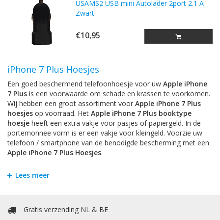
USAMS2 USB mini Autolader 2port 2.1 A
Zwart
€10,95
iPhone 7 Plus Hoesjes
Een goed beschermend telefoonhoesje voor uw
Apple iPhone
7 Plus
is een voorwaarde om schade en krassen te voorkomen.
Wij hebben een groot assortiment voor
Apple iPhone 7 Plus
hoesjes
op voorraad. Het
Apple iPhone 7 Plus booktype
hoesje
heeft een extra vakje voor pasjes of papiergeld. In de
portemonnee vorm is er een vakje voor kleingeld. Voorzie uw
telefoon / smartphone van de benodigde bescherming met een
Apple iPhone 7 Plus Hoesjes
.
iPhone 7 Plus Bookstyle Hoesjes
Lees meer
Om krassen en schade te voorkomen is het handigst om uw
Apple iPhone 7 Plus
te beschermen door een hoesje. Bij
Mobiele Telefoonhoesje kunt u allerlei soorten hoesjes vinden.
Gratis verzending NL & BE
Het
Apple iPhone 7 Plus booktype hoesje
heeft een extra