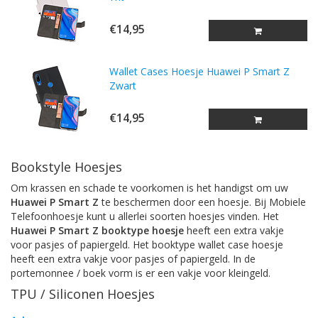
€14,95
Wallet Cases Hoesje Huawei P Smart Z
Zwart
€14,95
Bookstyle Hoesjes
Om krassen en schade te voorkomen is het handigst om uw
Huawei P Smart Z
te beschermen door een hoesje. Bij Mobiele
Telefoonhoesje kunt u allerlei soorten hoesjes vinden. Het
Huawei P Smart Z booktype hoesje
heeft een extra vakje
voor pasjes of papiergeld. Het booktype wallet case hoesje
heeft een extra vakje voor pasjes of papiergeld. In de
portemonnee / boek vorm is er een vakje voor kleingeld.
TPU / Siliconen Hoesjes
TPU is een materiaal dat gemaakt is van hard plastic en zachte