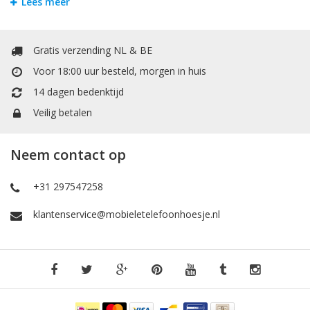
Lees meer
siliconen. Dit maakt het back cover case hoesje voor
Huawei P
Smart Z
stevig en flexibel.
Accessoires
Gratis verzending NL & BE
Hier vind uw accessoires zoals Selfie-Stick om mooie foto's te
Voor 18:00 uur besteld, morgen in huis
maken met uw vrienden en familie, een extra kabel om uw
14 dagen bedenktijd
telefoon op te laden of files transfer en screen protectors om
tegen krassen te beschermen of valschade te minimaliseren van
Veilig betalen
uw
Huawei P Smart Z
.
Verzendkosten
Neem contact op
De verzendkosten en transactie kosten zijn gratis binnen
Nederland en België, de bestelling voor 17:00 besteld en betaald
+31 297547258
dan vandaag verzonden, morgen in huis. Ook heeft u recht op
14 dagen retourgarantie!
klantenservice@mobieletelefoonhoesje.nl
Webshop van de nieuwste mobieltelefoonhoesjes. Wij hebben
een groot assortiment aan verschillende telefoonhoesjes en
accessoires. Onze producten zijn hoog kwaliteit en direct uit
voorraad leverbaar.
Bekijk ook
:
Huawei P30