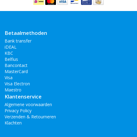
Apple iPhone 7
Apple iPhone 6 / 6s
Apple iPhone 5 / 5s / se
Apple iPhone 5 c
Apple iPhone 4 / 4s
Betaalmethoden
Apple iPod Touch 4G / 5G
Bank transfer
iDEAL
KBC
Belfius
Bancontact
MasterCard
Visa
Visa Electron
Maestro
Klantenservice
Algemene voorwaarden
Privacy Policy
Verzenden & Retourneren
Klachten