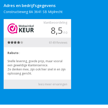
voorraad leverbaar.
Adres en bedrijfsgegevens
Bekijk ook
:
Constructieweg 8A 3641 SB Mijdrecht
HTC 10
HTC Desire 10 Pro
HTC One X10
HTC One M9 Plus
HTC One X9