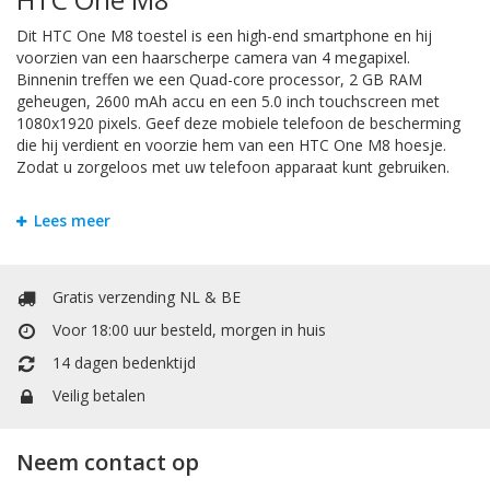
Dit HTC One M8 toestel is een high-end smartphone en hij
voorzien van een haarscherpe camera van 4 megapixel.
Binnenin treffen we een Quad-core processor, 2 GB RAM
geheugen, 2600 mAh accu en een 5.0 inch touchscreen met
1080x1920 pixels. Geef deze mobiele telefoon de bescherming
die hij verdient en voorzie hem van een HTC One M8 hoesje.
Zodat u zorgeloos met uw telefoon apparaat kunt gebruiken.
Bookstyle Hoesjes
Lees meer
Om krassen en schade te voorkomen is het handigst om uw
HTC One M8 te beschermen door een hoesje. Bij Mobiele
Telefoonhoesje kunt u allerlei soorten hoesjes vinden. Het
Gratis verzending NL & BE
booktype hoesje heeft een extra vakje voor pasjes of
Voor 18:00 uur besteld, morgen in huis
papiergeld. Het booktype wallet case hoesje heeft een extra
vakje voor pasjes of papiergeld. In de portemonnee / boek vorm
14 dagen bedenktijd
is er een vakje voor kleingeld.
Veilig betalen
TPU / Siliconen Hoesjes
Neem contact op
TPU is een materiaal dat gemaakt is van hard plastic en zachte
siliconen. Dit maakt het backcover case hoesje stevig en flexibel