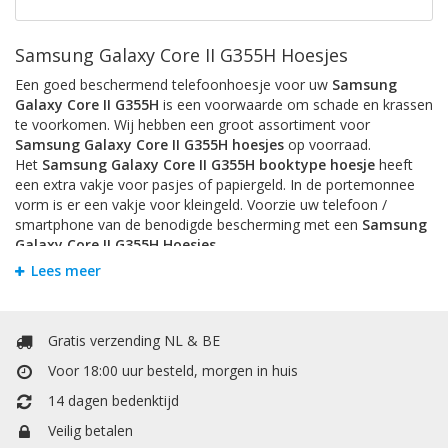
Samsung Galaxy Core II G355H Hoesjes
Een goed beschermend telefoonhoesje voor uw
Samsung
Galaxy Core II G355H
is een voorwaarde om schade en krassen
te voorkomen. Wij hebben een groot assortiment voor
Samsung Galaxy Core II G355H hoesjes
op voorraad.
Het
Samsung Galaxy Core II G355H booktype hoesje
heeft
een extra vakje voor pasjes of papiergeld. In de portemonnee
vorm is er een vakje voor kleingeld. Voorzie uw telefoon /
smartphone van de benodigde bescherming met een
Samsung
Galaxy Core II G355H Hoesjes
.
Lees meer
Bookstyle Hoesjes
Om krassen en schade te voorkomen is het handigst om uw
Samsung Galaxy Core II G355H
te beschermen door een
Gratis verzending NL & BE
hoesje. Bij Mobiele Telefoonhoesje kunt u allerlei soorten
hoesjes vinden. Het
Samsung Galaxy Core II G355H booktype
Voor 18:00 uur besteld, morgen in huis
hoesje
heeft een extra vakje voor pasjes of papiergeld. Het
14 dagen bedenktijd
booktype wallet case hoesje heeft een extra vakje voor pasjes
of papiergeld. In de portemonnee / boek vorm is er een vakje
Veilig betalen
voor kleingeld.