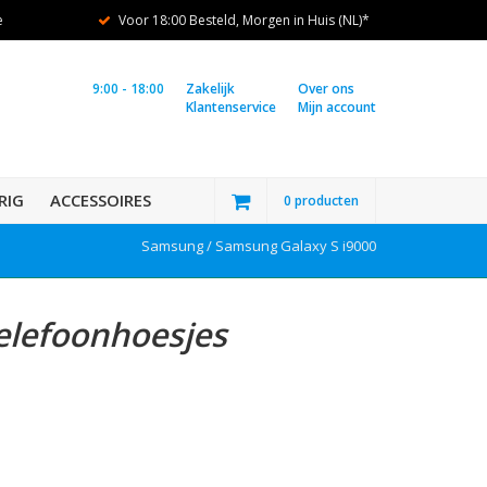
e
Voor 18:00 Besteld, Morgen in Huis (NL)*
9:00 - 18:00
Zakelijk
Over ons
Klantenservice
Mijn account
RIG
ACCESSOIRES
0 producten
Samsung /
Samsung Galaxy S i9000
elefoonhoesjes