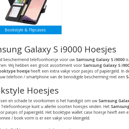
Bookstyle & Flipcases
sung Galaxy S i9000 Hoesjes
d beschermend telefoonhoesje voor uw
Samsung Galaxy S i9000
is
en. Wij hebben een groot assortiment voor
Samsung Galaxy S i90
ooktype hoesje
heeft een extra vakje voor pasjes of papiergeld. In 
 uw telefoon / smartphone van de benodigde bescherming met een
S
kstyle Hoesjes
sen en schade te voorkomen is het handigst om uw
Samsung Galax
Telefoonhoesje kunt u allerlei soorten hoesjes vinden. Het
Samsung 
or pasjes of papiergeld. Het booktype wallet case hoesje heeft een ex
nee / boek vorm is er een vakje voor kleingeld.