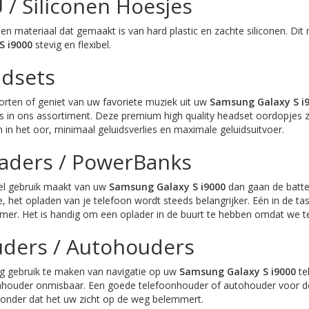
 / Siliconen Hoesjes
en materiaal dat gemaakt is van hard plastic en zachte siliconen. D
S i9000
stevig en flexibel.
dsets
orten of geniet van uw favoriete muziek uit uw
Samsung Galaxy S i
s in ons assortiment. Deze premium high quality headset oordopjes 
in het oor, minimaal geluidsverlies en maximale geluidsuitvoer.
aders / PowerBanks
eel gebruik maakt van uw
Samsung Galaxy S i9000
dan gaan de batte
 het opladen van je telefoon wordt steeds belangrijker. Eén in de tas
er. Het is handig om een oplader in de buurt te hebben omdat we te
ders / Autohouders
ig gebruik te maken van navigatie op uw
Samsung Galaxy S i9000
tel
nhouder onmisbaar. Een goede telefoonhouder of autohouder voor de t
zonder dat het uw zicht op de weg belemmert.