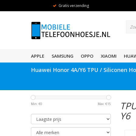
Gratis verzending
APPLE
SAMSUNG
OPPO
XIAOMI
HUAW
Huawei Honor 4A/Y6 TPU / Siliconen H
TPU
Min: €
0
Max: €
15
Y6