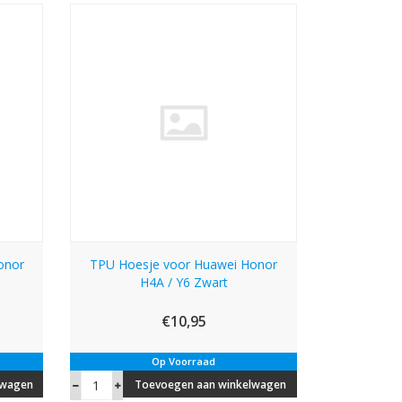
onor
TPU Hoesje voor Huawei Honor
H4A / Y6 Zwart
€10,95
Op Voorraad
lwagen
Toevoegen aan winkelwagen