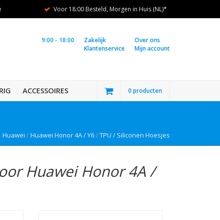
e
Voor 18:00 Besteld, Morgen in Huis (NL)*
9:00 - 18:00
Zakelijk
Over ons
Klantenservice
Mijn account
RIG
ACCESSOIRES
0 producten
Huawei
/
Huawei Honor 4A / Y6
/
TPU / Siliconen Hoesjes
voor Huawei Honor 4A /