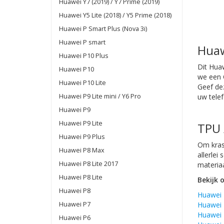
Huawei Y7 (2019) / Y7 Prime (2019)
Huawei Y5 Lite (2018) / Y5 Prime (2018)
Huawei P Smart Plus (Nova 3i)
Huawei P smart
Huaw
Huawei P10 Plus
Dit Hua
Huawei P10
we een 
Huawei P10 Lite
Geef de
Huawei P9 Lite mini / Y6 Pro
uw tele
Huawei P9
Huawei P9 Lite
TPU 
Huawei P9 Plus
Om kras
Huawei P8 Max
allerlei
Huawei P8 Lite 2017
materiaa
Huawei P8 Lite
Bekijk 
Huawei P8
Huawei 
Huawei P7
Huawei
Huawei 
Huawei P6