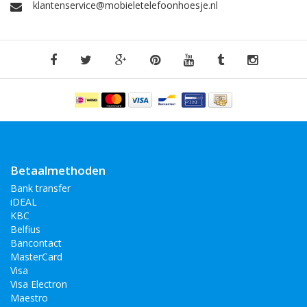
bedekken dan weer het gehele beeldscherm en enkele lopen
klantenservice@mobieletelefoonhoesje.nl
niet helemaal door tot de zijkant. Wanneer de screen protector
het beeldscherm niet geheel bedekt heeft dit ook een groot
voordeel. Dan kunt u de screen protector gebruiken in
combinatie met vrijwel elk hoesje.
Betaalmethoden
Bank transfer
iDEAL
KBC
Belfius
Bancontact
MasterCard
Visa
Visa Electron
Maestro