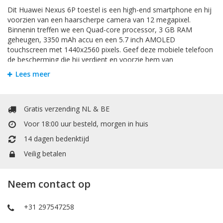
Dit Huawei Nexus 6P toestel is een high-end smartphone en hij
voorzien van een haarscherpe camera van 12 megapixel.
Binnenin treffen we een Quad-core processor, 3 GB RAM
geheugen, 3350 mAh accu en een 5.7 inch AMOLED
touchscreen met 1440x2560 pixels. Geef deze mobiele telefoon
de bescherming die hij verdient en voorzie hem van
een Huawei Nexus 6P hoesje. Zodat u zorgeloos met uw
Lees meer
telefoon apparaat kunt gebruiken.
Screen Protector
Gratis verzending NL & BE
Voor 18:00 uur besteld, morgen in huis
Bij Mobiele Telefoonhoesje kunt u allerlei soorten
Screenprotectors vinden. Om ervoor te zorgen dat het
14 dagen bedenktijd
beeldscherm van uw nieuwe
Huawei Nexus 6P
zo goed als
Veilig betalen
nieuw blijft raden wij altijd een screen protector aan. Het
beeldscherm is namelijk bij elk toestel het gevoeligste
onderdeel. Iedereen kent wel iemand in zijn directe omgeving
Neem contact op
met een kapot beeldscherm. Hoe zonde zou het zijn als uw
mobiele telefoon onnodige schade oploopt. Met een
screenprotector wordt uw beeldscherm beschermt tegen
+31 297547258
krassen, vingerafdrukken en valschade. Enkele screen protectors