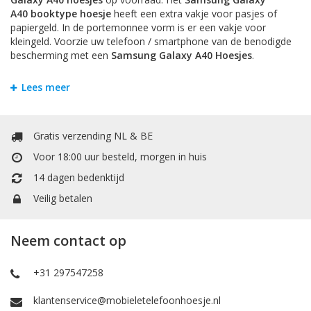
A40
booktype hoesje
heeft een extra vakje voor pasjes of
papiergeld. In de portemonnee vorm is er een vakje voor
kleingeld. Voorzie uw telefoon / smartphone van de benodigde
bescherming met een
Samsung Galaxy A40
Hoesjes
.
Bookstyle Hoesjes en Flipcases
Lees meer
Om krassen en schade te voorkomen is het handigst om
uw
Samsung Galaxy A40
te beschermen door een hoesje. Bij
Mobiele Telefoonhoesje kunt u allerlei soorten hoesjes vinden.
Gratis verzending NL & BE
Het
Samsung Galaxy A40
booktype hoesje
heeft een extra
vakje voor pasjes of papiergeld. Het booktype wallet case
Voor 18:00 uur besteld, morgen in huis
hoesje heeft een extra vakje voor pasjes of papiergeld. In de
14 dagen bedenktijd
portemonnee / boek vorm is er een vakje voor kleingeld.
TPU Siliconen Hoesjes
Veilig betalen
TPU is een materiaal dat gemaakt is van hard plastic en zachte
siliconen. Dit maakt het backcover case hoesje voor
Samsung
Neem contact op
Galaxy A40
stevig en flexibel.
Accessoires
+31 297547258
Hier vind uw accessoires zoals Selfie-Stick om mooie foto's te
klantenservice@mobieletelefoonhoesje.nl
maken met uw vrienden en familie, een extra kabel om uw