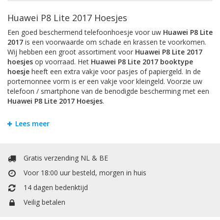
Huawei P8 Lite 2017 Hoesjes
Een goed beschermend telefoonhoesje voor uw
Huawei P8 Lite
2017
is een voorwaarde om schade en krassen te voorkomen.
Wij hebben een groot assortiment voor
Huawei P8 Lite 2017
hoesjes
op voorraad. Het
Huawei P8 Lite 2017 booktype
hoesje
heeft een extra vakje voor pasjes of papiergeld. In de
portemonnee vorm is er een vakje voor kleingeld. Voorzie uw
telefoon / smartphone van de benodigde bescherming met een
Huawei P8 Lite 2017 Hoesjes
.
Bookstyle Hoesjes
Lees meer
Om krassen en schade te voorkomen is het handigst om uw
Huawei P8 Lite 2017
te beschermen door een hoesje. Bij
Mobiele Telefoonhoesje kunt u allerlei soorten hoesjes vinden.
Gratis verzending NL & BE
Het
Huawei P8 Lite 2017 booktype hoesje
heeft een extra
vakje voor pasjes of papiergeld. Het booktype wallet case
Voor 18:00 uur besteld, morgen in huis
hoesje heeft een extra vakje voor pasjes of papiergeld. In de
14 dagen bedenktijd
portemonnee / boek vorm is er een vakje voor kleingeld.
TPU / Siliconen Hoesjes
Veilig betalen
TPU is een materiaal dat gemaakt is van hard plastic en zachte