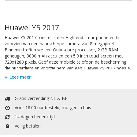
Huawei Y5 2017
Huawei Y5 2017 toestel is een High-end smartphone en hij
voorzien van een haarscherpe camera van 8 megapixel.
Binnenin treffen we een Quad-core processor, 2 GB RAM
geheugen, 3000 mAh accu en een 5.0 inch touchscreen met
720x1280 pixels. Geef deze mobiele telefoon de bescherming
die hij verdient en voorzie hem van een Huawei Y5 2017 hoesje.
Zodat u zorgeloos met uw telefoon apparaat kunt gebruiken.
Lees meer
Bookstyle Hoesjes
Om krassen en schade te voorkomen is het handigst om uw
Gratis verzending NL & BE
Huawei Y5 2017 te beschermen door een hoesje. Bij Mobiele
Voor 18:00 uur besteld, morgen in huis
Telefoonhoesje kunt u allerlei soorten hoesjes vinden. Het
booktype hoesje heeft een extra vakje voor pasjes of
14 dagen bedenktijd
papiergeld. Het booktype wallet case hoesje heeft een extra
Veilig betalen
vakje voor pasjes of papiergeld. In de portemonnee / boek vorm
is er een vakje voor kleingeld.