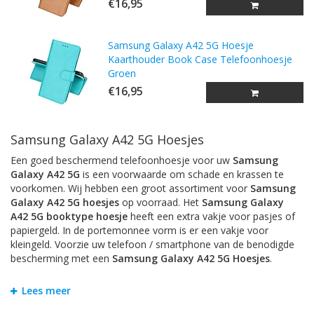
€16,95
Samsung Galaxy A42 5G Hoesje
Kaarthouder Book Case Telefoonhoesje
Groen
€16,95
Samsung Galaxy A42 5G Hoesjes
Een goed beschermend telefoonhoesje voor uw
Samsung
Galaxy A42 5G
is een voorwaarde om schade en krassen te
voorkomen. Wij hebben een groot assortiment voor
Samsung
Galaxy A42 5G
hoesjes
op voorraad. Het
Samsung Galaxy
A42 5G
booktype hoesje
heeft een extra vakje voor pasjes of
papiergeld. In de portemonnee vorm is er een vakje voor
kleingeld. Voorzie uw telefoon / smartphone van de benodigde
bescherming met een
Samsung Galaxy A42 5G
Hoesjes
.
Bookstyle Hoesjes en Flipcases
Lees meer
Om krassen en schade te voorkomen is het handigst om
uw
Samsung Galaxy A42 5G
te beschermen door een hoesje.