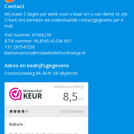
Contact
Wij staan 5 dagen per week voor u klaar om u van dienst te zijn.
U kunt ons bereiken via onderstaande contactgegevens per e-
mail.
KVK nummer: 61906239
BTW nummer: NL8545.42.036 B01
+31 297547258
klantenservice@mobieletelefoonhoesje.nl
Adres en bedrijfsgegevens
Constructieweg 8A 3641 SB Mijdrecht