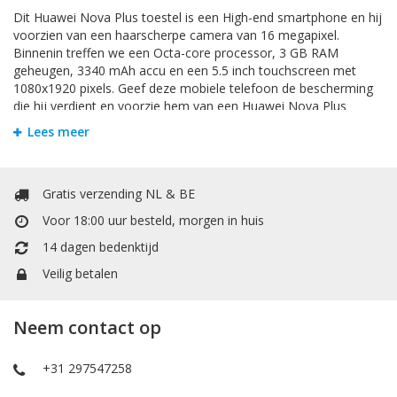
Dit Huawei Nova Plus toestel is een High-end smartphone en hij
voorzien van een haarscherpe camera van 16 megapixel.
Binnenin treffen we een Octa-core processor, 3 GB RAM
geheugen, 3340 mAh accu en een 5.5 inch touchscreen met
1080x1920 pixels. Geef deze mobiele telefoon de bescherming
die hij verdient en voorzie hem van een Huawei Nova Plus
hoesje. Zodat u zorgeloos met uw telefoon apparaat kunt
Lees meer
gebruiken.
Screen Protector
Gratis verzending NL & BE
Voor 18:00 uur besteld, morgen in huis
Bij Mobiele Telefoonhoesje kunt u allerlei soorten
Screenprotectors vinden. Om ervoor te zorgen dat het
14 dagen bedenktijd
beeldscherm van uw nieuwe
Huawei Nova Plus
zo goed als
Veilig betalen
nieuw blijft raden wij altijd een screen protector aan. Het
beeldscherm is namelijk bij elk toestel het gevoeligste
onderdeel. Iedereen kent wel iemand in zijn directe omgeving
Neem contact op
met een kapot beeldscherm. Hoe zonde zou het zijn als uw
mobiele telefoon onnodige schade oploopt. Met een
screenprotector wordt uw beeldscherm beschermt tegen
+31 297547258
krassen, vingerafdrukken en valschade. Enkele screen protectors