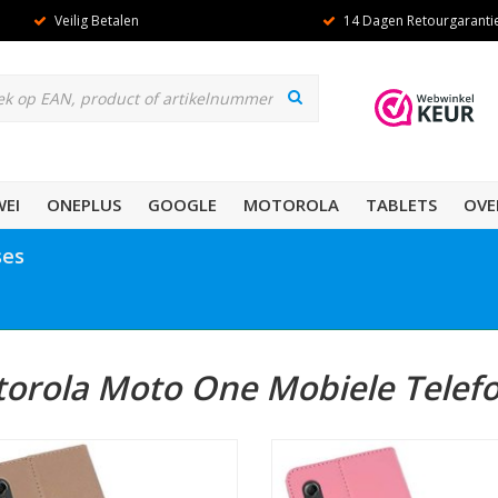
Veilig Betalen
14 Dagen Retourgaranti
EI
ONEPLUS
GOOGLE
MOTOROLA
TABLETS
OVE
ses
orola Moto One Mobiele Telef