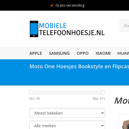
Gratis verzending
APPLE
SAMSUNG
OPPO
XIAOMI
HUAW
Moto One Hoesjes Bookstyle en Flipca
Mot
Min: €
0
Max: €
15