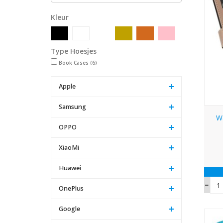
Kleur
Type Hoesjes
Book Cases
(6)
Apple
Samsung
W
OPPO
XiaoMi
Huawei
OnePlus
Google