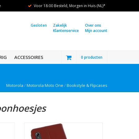
e
Voor 18:00 Besteld, Morgen in Huis (NL)*
Gesloten
Zakelijk
Over ons
Klantenservice
Mijn account
RIG
ACCESSOIRES
0 producten
Motorola
/
Motorola Moto One
/
Bookstyle & Flipcases
oonhoesjes