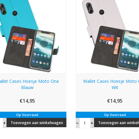
allet Cases Hoesje Moto One
Wallet Cases Hoesje Moto
Blauw
Wit
€14,95
€14,95
Op Voorraad
Op Voorraad
Toevoegen aan winkelwagen
Toevoegen aan winke