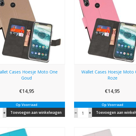
allet Cases Hoesje Moto One
Wallet Cases Hoesje Moto
Goud
Roze
€14,95
€14,95
Op Voorraad
Op Voorraad
Toevoegen aan winkelwagen
Toevoegen aan winke