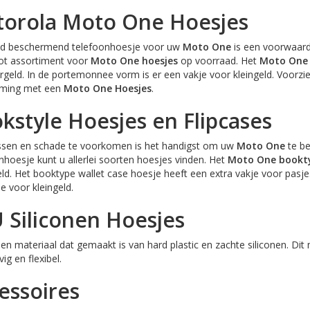
orola Moto One Hoesjes
d beschermend telefoonhoesje voor uw
Moto One
is een voorwaard
ot assortiment voor
Moto One
hoesjes
op voorraad. Het
Moto One
rgeld. In de portemonnee vorm is er een vakje voor kleingeld. Voorz
ming met een
Moto One
Hoesjes
.
kstyle Hoesjes en Flipcases
sen en schade te voorkomen is het handigst om uw
Moto One
te be
hoesje kunt u allerlei soorten hoesjes vinden. Het
Moto One
bookt
ld. Het booktype wallet case hoesje heeft een extra vakje voor pasje
e voor kleingeld.
 Siliconen Hoesjes
en materiaal dat gemaakt is van hard plastic en zachte siliconen. D
vig en flexibel.
essoires