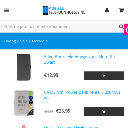
Overig
Sale
Motorola
Effen Bookstyle Hoesje voor Moto G5
Zwart
€12,95
CAIUL Mini Power Bank Mini 6 6.200mAh
Wit
€25,95
€32,95
USB LED Lamp Flexibel Roze