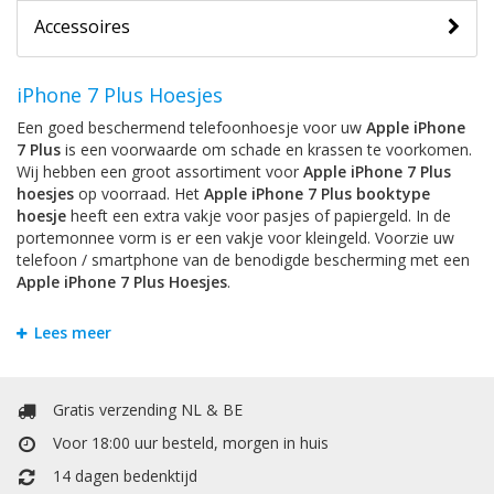
Accessoires
iPhone 7 Plus Hoesjes
Een goed beschermend telefoonhoesje voor uw
Apple iPhone
7 Plus
is een voorwaarde om schade en krassen te voorkomen.
Wij hebben een groot assortiment voor
Apple iPhone 7 Plus
hoesjes
op voorraad. Het
Apple iPhone 7 Plus booktype
hoesje
heeft een extra vakje voor pasjes of papiergeld. In de
portemonnee vorm is er een vakje voor kleingeld. Voorzie uw
telefoon / smartphone van de benodigde bescherming met een
Apple iPhone 7 Plus Hoesjes
.
iPhone 7 Plus Bookstyle Hoesjes
Lees meer
Om krassen en schade te voorkomen is het handigst om uw
Apple iPhone 7 Plus
te beschermen door een hoesje. Bij
Mobiele Telefoonhoesje kunt u allerlei soorten hoesjes vinden.
Gratis verzending NL & BE
Het
Apple iPhone 7 Plus booktype hoesje
heeft een extra
vakje voor pasjes of papiergeld. Het booktype wallet case
Voor 18:00 uur besteld, morgen in huis
hoesje heeft een extra vakje voor pasjes of papiergeld. In de
14 dagen bedenktijd
portemonnee / boek vorm is er een vakje voor kleingeld.