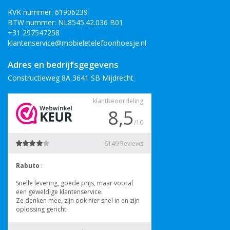
KVK nummer: 61906239
BTW nummer: NL8545.42.036 B01
+31 297547258
klantenservice@mobieletelefoonhoesje.nl
Adres en bedrijfsgegevens
Constructieweg 8A 3641 SB Mijdrecht