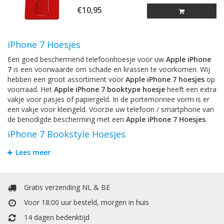
€10,95
iPhone 7 Hoesjes
Een goed beschermend telefoonhoesje voor uw
Apple iPhone
7
is een voorwaarde om schade en krassen te voorkomen. Wij
hebben een groot assortiment voor
Apple iPhone 7 hoesjes
op
voorraad. Het
Apple iPhone 7 booktype hoesje
heeft een extra
vakje voor pasjes of papiergeld. In de portemonnee vorm is er
een vakje voor kleingeld. Voorzie uw telefoon / smartphone van
de benodigde bescherming met een
Apple iPhone 7 Hoesjes
.
iPhone 7 Bookstyle Hoesjes
Om krassen en schade te voorkomen is het handigst om uw
Lees meer
Apple iPhone 7
te beschermen door een hoesje. Bij Mobiele
Telefoonhoesje kunt u allerlei soorten hoesjes vinden. Het
Apple iPhone 7 booktype hoesje
heeft een extra vakje voor
Gratis verzending NL & BE
pasjes of papiergeld. Het booktype wallet case hoesje heeft een
extra vakje voor pasjes of papiergeld. In de portemonnee / boek
Voor 18:00 uur besteld, morgen in huis
vorm is er een vakje voor kleingeld.
14 dagen bedenktijd
iPhone 7 TPU / Siliconen Hoesjes