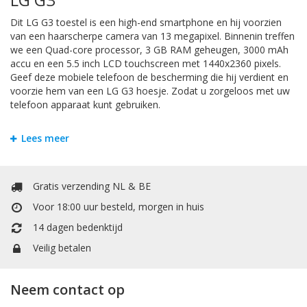
Dit LG G3 toestel is een high-end smartphone en hij voorzien
van een haarscherpe camera van 13 megapixel. Binnenin treffen
we een Quad-core processor, 3 GB RAM geheugen, 3000 mAh
accu en een 5.5 inch LCD touchscreen met 1440x2360 pixels.
Geef deze mobiele telefoon de bescherming die hij verdient en
voorzie hem van een LG G3 hoesje. Zodat u zorgeloos met uw
telefoon apparaat kunt gebruiken.
Bookstyle Hoesjes
Lees meer
Om krassen en schade te voorkomen is het handigst om uw LG
G3 te beschermen door een hoesje. Bij Mobiele Telefoonhoesje
kunt u allerlei soorten hoesjes vinden. Het booktype hoesje
Gratis verzending NL & BE
heeft een extra vakje voor pasjes of papiergeld.. Het booktype
Voor 18:00 uur besteld, morgen in huis
wallet case hoesje heeft een extra vakje voor pasjes of
papiergeld. In de portemonnee / boek vorm is er een vakje voor
14 dagen bedenktijd
kleingeld.
Veilig betalen
TPU / Siliconen Hoesjes
Neem contact op
TPU is een materiaal dat gemaakt is van hard plastic en zachte
siliconen. Dit maakt het backcover case hoesje stevig en flexibel