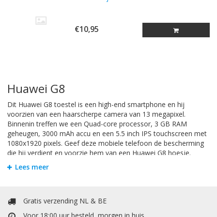
€10,95
Huawei G8
Dit Huawei G8 toestel is een high-end smartphone en hij
voorzien van een haarscherpe camera van 13 megapixel.
Binnenin treffen we een Quad-core processor, 3 GB RAM
geheugen, 3000 mAh accu en een 5.5 inch IPS touchscreen met
1080x1920 pixels. Geef deze mobiele telefoon de bescherming
die hij verdient en voorzie hem van een Huawei G8 hoesje.
Zodat u zorgeloos met uw telefoon apparaat kunt gebruiken.
Lees meer
TPU / Silicone / Hard Case / Backcover
Gratis verzending NL & BE
/ Hoesje
Voor 18:00 uur besteld, morgen in huis