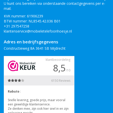
U kunt ons bereiken via onderstaande contactgegevens per e-
mail.
KVK nummer: 61906239
BTW nummer: NL8545.42.036 B01
+31 297547258
klantenservice@mobieletelefoonhoesje.nl
Adres en bedrijfsgegevens
Constructieweg 8A 3641 SB Mijdrecht