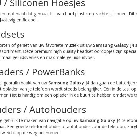
 / Siliconen Hoesjes
en materiaal dat gemaakt is van hard plastic en zachte siliconen. Di
J4
stevig en flexibel.
dsets
rten of geniet van uw favoriete muziek uit uw
Samsung Galaxy J4
assortiment. Deze premium high quality headset oordopjes zijn spec
imaal geluidsverlies en maximale geluidsuitvoer.
aders / PowerBanks
el gebruik maakt van uw
Samsung Galaxy J4
dan gaan de batterijen
 opladen van je telefoon wordt steeds belangrijker. Eén in de tas, op 
er. Het is handig om een oplader in de buurt te hebben omdat we te
ders / Autohouders
ig gebruik te maken van navigatie op uw
Samsung Galaxy J4
telefoo
r. Een goede telefoonhouder of autohouder voor de telefoon, zorgt e
 uw zicht op de weg belemmert.