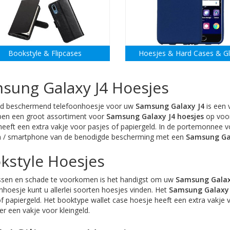
Bookstyle & Flipcases
Hoesjes & Hard Cases & G
sung Galaxy J4 Hoesjes
d beschermend telefoonhoesje voor uw
Samsung Galaxy J4
is een 
ben een groot assortiment voor
Samsung Galaxy J4 hoesjes
op voo
eeft een extra vakje voor pasjes of papiergeld. In de portemonnee vo
n / smartphone van de benodigde bescherming met een
Samsung Gal
kstyle Hoesjes
sen en schade te voorkomen is het handigst om uw
Samsung Galax
hoesje kunt u allerlei soorten hoesjes vinden. Het
Samsung Galaxy 
f papiergeld. Het booktype wallet case hoesje heeft een extra vakje 
er een vakje voor kleingeld.