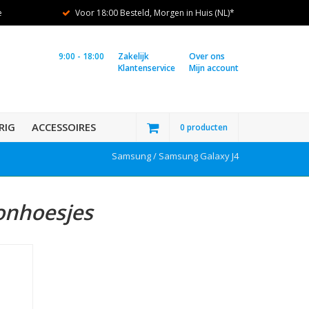
e
Voor 18:00 Besteld, Morgen in Huis (NL)*
9:00 - 18:00
Zakelijk
Over ons
Klantenservice
Mijn account
RIG
ACCESSOIRES
0 producten
Samsung /
Samsung Galaxy J4
onhoesjes