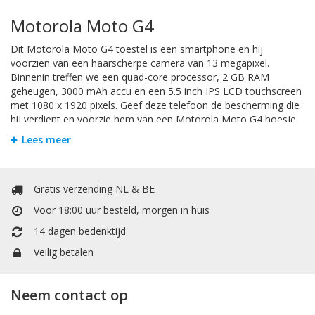
Motorola Moto G4
Dit Motorola Moto G4 toestel is een smartphone en hij
voorzien van een haarscherpe camera van 13 megapixel.
Binnenin treffen we een quad-core processor, 2 GB RAM
geheugen, 3000 mAh accu en een 5.5 inch IPS LCD touchscreen
met 1080 x 1920 pixels. Geef deze telefoon de bescherming die
hij verdient en voorzie hem van een Motorola Moto G4 hoesje.
Zodat u zorgeloos met uw telefoon apparaat kunt gebruiken.
Lees meer
Bookstyle / Wallet / Case / Cover /
Gratis verzending NL & BE
Hoesje
Voor 18:00 uur besteld, morgen in huis
Om krassen en schade te voorkomen is het handigst om uw
14 dagen bedenktijd
Smartphone te beschermen door een hoesje. Er zijn hoesjes in
allerlei soorten. Het booktype / portemonnee vorm hoesje
Veilig betalen
beschermd zijkant, voor en achterkant van uw telefoon. Het
voorzien van een apart vakje voor bijvoorbeeld creditcards of
bankpasjes waarin u eventueel ook uw briefgeld of bonnetjes
Neem contact op
kwijt kunt.