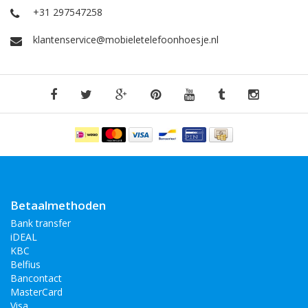
U kunt de booktype smartphonehoesjes afsluiten met de
+31 297547258
magnetische sluiting, er komen dus geen drukknopen of
klittenband aan te pas. Het hoesje sluit daarom gemakkelijk en u
klantenservice@mobieletelefoonhoesje.nl
kunt het hoesje dus snel weer opbergen in uw tas of zak.
Betaalmethoden
Bank transfer
iDEAL
KBC
Belfius
Bancontact
MasterCard
Visa