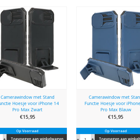
Camerawindow met Stand
Camerawindow met Sta
unctie Hoesje voor iPhone 14
Functie Hoesje voor iPhon
Pro Max Zwart
Pro Max Blauw
€15,95
€15,95
Op Voorraad
Op Voorraad
Toevoegen aan winkelwagen
Toevoegen aan winke