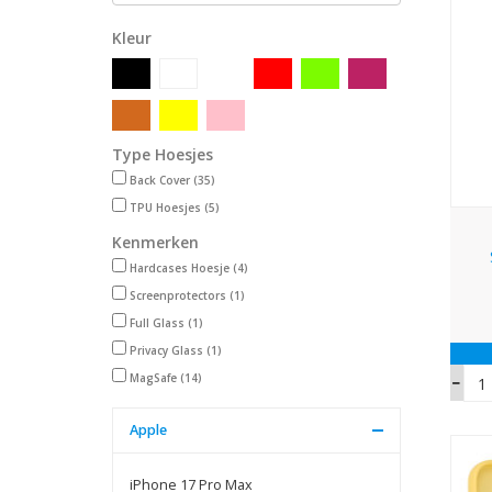
Kleur
Type Hoesjes
Back Cover
(35)
TPU Hoesjes
(5)
Kenmerken
Hardcases Hoesje
(4)
Screenprotectors
(1)
Full Glass
(1)
Privacy Glass
(1)
MagSafe
(14)
Apple
iPhone 17 Pro Max