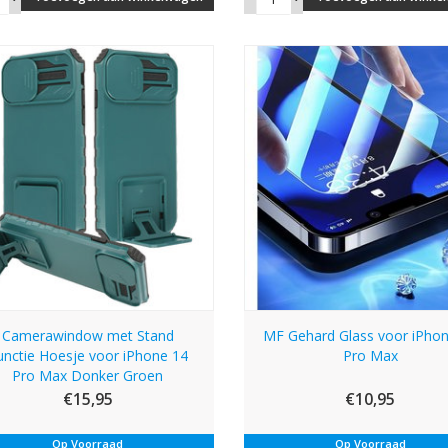
Camerawindow met Stand
MF Gehard Glass voor iPho
unctie Hoesje voor iPhone 14
Pro Max
Pro Max Donker Groen
€15,95
€10,95
Op Voorraad
Op Voorraad