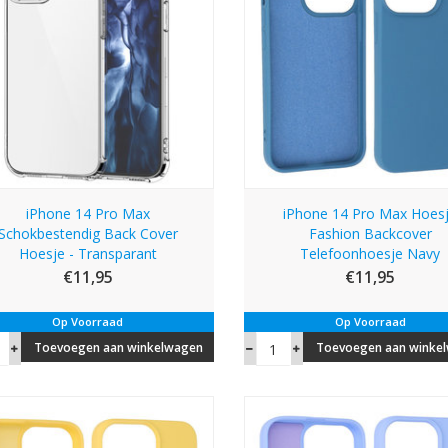
iPhone 14 Pro Max
iPhone 14 Pro Max Hoes
Schokbestendig Back Cover
Fashion Backcover
Hoesje - Transparant
Telefoonhoesje Navy
€11,95
€11,95
Op Voorraad
Op Voorraad
Toevoegen aan winkelwagen
Toevoegen aan winke