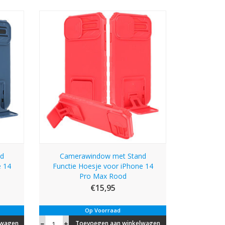
nd
Camerawindow met Stand
e 14
Functie Hoesje voor iPhone 14
Pro Max Rood
€15,95
Op Voorraad
lwagen
Toevoegen aan winkelwagen