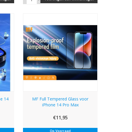
ne 14
MF Full Tempered Glass voor
iPhone 14 Pro Max
€11,95
Op Voorraad