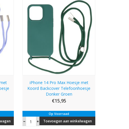
 met
iPhone 14 Pro Max Hoesje met
oesje
Koord Backcover Telefoonhoesje
Donker Groen
€15,95
Op Voorraad
lwagen
Toevoegen aan winkelwagen