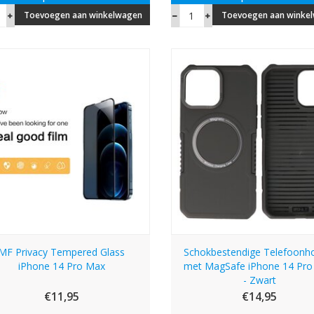
Toevoegen aan winkelwagen
Toevoegen aan winke
MF Privacy Tempered Glass
Schokbestendige Telefoonh
iPhone 14 Pro Max
met MagSafe iPhone 14 Pr
- Zwart
€11,95
€14,95