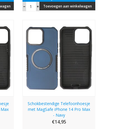
lwagen
Toevoegen aan winkelwagen
oesje
Schokbestendige Telefoonhoesje
o Max
met MagSafe iPhone 14 Pro Max
- Navy
€14,95