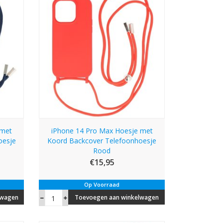
 met
iPhone 14 Pro Max Hoesje met
oesje
Koord Backcover Telefoonhoesje
Rood
€15,95
Op Voorraad
lwagen
Toevoegen aan winkelwagen