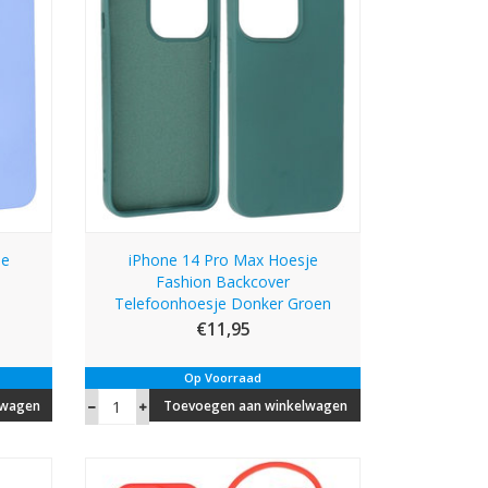
je
iPhone 14 Pro Max Hoesje
Fashion Backcover
Telefoonhoesje Donker Groen
€11,95
Op Voorraad
lwagen
Toevoegen aan winkelwagen