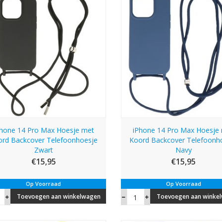
Phone 14 Pro Max Hoesje met
iPhone 14 Pro Max Hoesje
ord Backcover Telefoonhoesje
Koord Backcover Telefoonh
Zwart
Navy
€15,95
€15,95
Op Voorraad
Op Voorraad
Toevoegen aan winkelwagen
Toevoegen aan winke