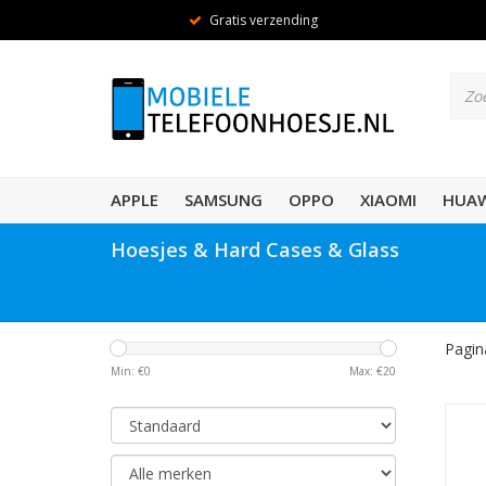
Gratis verzending
APPLE
SAMSUNG
OPPO
XIAOMI
HUAW
Hoesjes & Hard Cases & Glass
Pagin
Min: €
0
Max: €
20