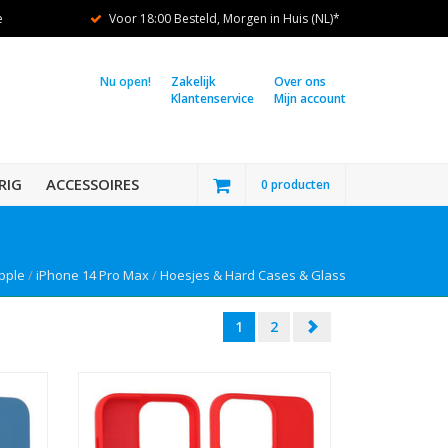
e
Voor 18:00 Besteld, Morgen in Huis (NL)*
Nu open!
Zakelijk
Over ons
Klantenservice
Mijn account
RIG
ACCESSOIRES
0 producten
pple
/
iPhone 14 Pro Max
/
Hoesjes & Hard Cases & Glass
1
2