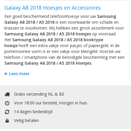
Galaxy A8 2018 Hoesjes en Accessoires
Een goed beschermend telefoonhoesje voor uw
Samsung
Galaxy A8 2018 / A5 2018
is een voorwaarde om schade en
krassen te voorkomen. Wij hebben een groot assortiment voor
Samsung Galaxy A8 2018 / A5 2018 hoesjes
op voorraad.
Het
Samsung Galaxy A8 2018 / A5 2018 booktype
hoesje
heeft een extra vakje voor pasjes of papiergeld. In de
portemonnee vorm is er een vakje voor kleingeld. Voorzie uw
telefoon / smartphone van de benodigde bescherming met een
Samsung Galaxy A8 2018 / A5 2018 Hoesjes
.
Galaxy A8 2018 Bookstyle Hoesjes en Flipcases
Lees meer
Om krassen en schade te voorkomen is het handigst om uw
Samsung Galaxy A8 2018 / A5 2018
te beschermen door een
hoesje. Bij Mobiele Telefoonhoesje kunt u allerlei soorten
Gratis verzending NL & BE
hoesjes vinden. Het
Samsung Galaxy A8 2018 / A5 2018
Voor 18:00 uur besteld, morgen in huis
booktype hoesje
heeft een extra vakje voor pasjes of
papiergeld. Het booktype wallet case hoesje heeft een extra
14 dagen bedenktijd
vakje voor pasjes of papiergeld. In de portemonnee / boek vorm
Veilig betalen
is er een vakje voor kleingeld.
Galaxy A8 2018 Hardcase TPU Siliconen Hoesjes