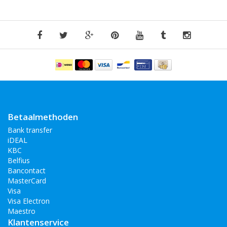
Betaalmethoden
Bank transfer
iDEAL
KBC
Belfius
Bancontact
MasterCard
Visa
Visa Electron
Maestro
Klantenservice