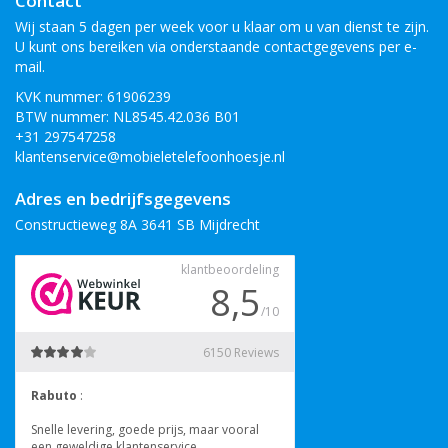
Contact
Wij staan 5 dagen per week voor u klaar om u van dienst te zijn.
U kunt ons bereiken via onderstaande contactgegevens per e-
mail.
KVK nummer: 61906239
BTW nummer: NL8545.42.036 B01
+31 297547258
klantenservice@mobieletelefoonhoesje.nl
Adres en bedrijfsgegevens
Constructieweg 8A 3641 SB Mijdrecht