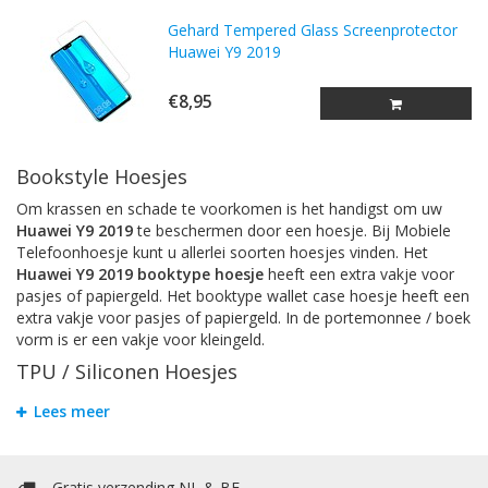
Gehard Tempered Glass Screenprotector
Huawei Y9 2019
€8,95
Bookstyle Hoesjes
Om krassen en schade te voorkomen is het handigst om uw
Huawei Y9 2019
te beschermen door een hoesje. Bij Mobiele
Telefoonhoesje kunt u allerlei soorten hoesjes vinden. Het
Huawei Y9 2019 booktype hoesje
heeft een extra vakje voor
pasjes of papiergeld. Het booktype wallet case hoesje heeft een
extra vakje voor pasjes of papiergeld. In de portemonnee / boek
vorm is er een vakje voor kleingeld.
TPU / Siliconen Hoesjes
TPU is een materiaal dat gemaakt is van hard plastic en zachte
Lees meer
siliconen. Dit maakt het back cover case hoesje voor
Huawei Y9
2019
stevig en flexibel.
Accessoires
Gratis verzending NL & BE