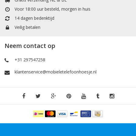
Hier vind uw accessoires zoals Selfie-Stick om mooie foto's te
Voor 18:00 uur besteld, morgen in huis
maken met uw vrienden en familie, een extra kabel om uw
14 dagen bedenktijd
telefoon op te laden of files transfer en screen protectors om
tegen krassen te beschermen of valschade te minimaliseren van
Veilig betalen
uw
Huawei Y9 2019
.
Verzendkosten
Neem contact op
De verzendkosten en transactie kosten zijn gratis binnen
Nederland en België, de bestelling voor 17:00 besteld en betaald
+31 297547258
dan vandaag verzonden, morgen in huis. Ook heeft u recht op
14 dagen retourgarantie!
klantenservice@mobieletelefoonhoesje.nl
Webshop van de nieuwste mobieltelefoonhoesjes. Wij hebben
een groot assortiment aan verschillende telefoonhoesjes en
accessoires. Onze producten zijn hoog kwaliteit en direct uit
voorraad leverbaar.
Bekijk ook
:
Huawei P10 Plus
Huawei Mate 20 Pro
Huawei P10 Lite
Huawei Mate 20