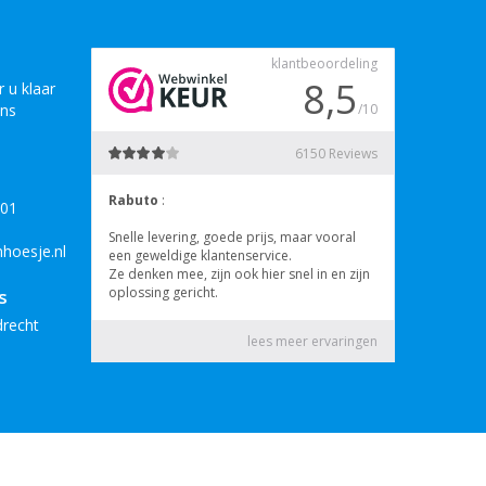
 u klaar
ons
B01
hoesje.nl
s
drecht