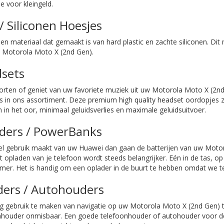
e voor kleingeld.
/ Siliconen Hoesjes
en materiaal dat gemaakt is van hard plastic en zachte siliconen. Dit
w
Motorola Moto X (2nd Gen)
.
sets
orten of geniet van uw favoriete muziek uit uw
Motorola Moto X (2nd
s in ons assortiment. Deze premium high quality headset oordopjes 
in het oor, minimaal geluidsverlies en maximale geluidsuitvoer.
ders / PowerBanks
eel gebruik maakt van uw Huawei dan gaan de batterijen van uw
Motor
 opladen van je telefoon wordt steeds belangrijker. Eén in de tas, op 
er. Het is handig om een oplader in de buurt te hebben omdat we te
ers / Autohouders
ig gebruik te maken van navigatie op uw
Motorola Moto X (2nd Gen)
t
nhouder onmisbaar. Een goede telefoonhouder of autohouder voor de t