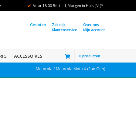
e
Voor 18:00 Besteld, Morgen in Huis (NL)*
Gesloten
Zakelijk
Over ons
Klantenservice
Mijn account
RIG
ACCESSOIRES
0 producten
Motorola /
Motorola Moto X (2nd Gen)