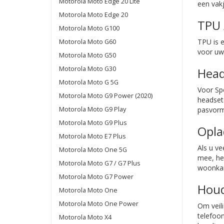
Motorola Moto Edge 20 Lite
een vakj
Motorola Moto Edge 20
TPU 
Motorola Moto G100
TPU is e
Motorola Moto G60
voor u
Motorola Moto G50
Motorola Moto G30
Head
Motorola Moto G 5G
Voor Sp
Motorola Moto G9 Power (2020)
headset
Motorola Moto G9 Play
pasvorm 
Motorola Moto G9 Plus
Opla
Motorola Moto E7 Plus
Als u v
Motorola Moto One 5G
mee, het
Motorola Moto G7 / G7 Plus
woonkam
Motorola Moto G7 Power
Houd
Motorola Moto One
Motorola Moto One Power
Om veil
telefoo
Motorola Moto X4