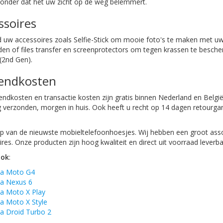
zonder dat het uw zicht op de weg belemmert.
ssoires
d uw accessoires zoals Selfie-Stick om mooie foto's te maken met uw
aden of files transfer en screenprotectors om tegen krassen te besc
(2nd Gen)
.
endkosten
ndkosten en transactie kosten zijn gratis binnen Nederland en België
 verzonden, morgen in huis. Ook heeft u recht op 14 dagen retourgar
 van de nieuwste mobieltelefoonhoesjes. Wij hebben een groot asso
res. Onze producten zijn hoog kwaliteit en direct uit voorraad leverba
ook
:
la Moto G4
a Nexus 6
a Moto X Play
a Moto X Style
a Droid Turbo 2