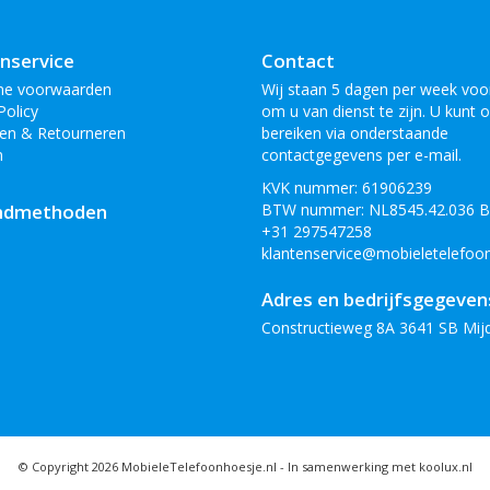
nservice
Contact
ne voorwaarden
Wij staan 5 dagen per week voor
Policy
om u van dienst te zijn. U kunt 
en & Retourneren
bereiken via onderstaande
n
contactgegevens per e-mail.
KVK nummer: 61906239
ndmethoden
BTW nummer: NL8545.42.036 
+31 297547258
klantenservice@mobieletelefoon
Adres en bedrijfsgegeven
Constructieweg 8A 3641 SB Mij
© Copyright 2026 MobieleTelefoonhoesje.nl -
In samenwerking met koolux.nl