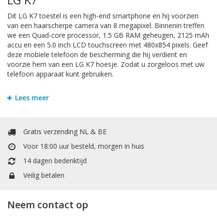
Dit LG K7 toestel is een high-end smartphone en hij voorzien
van een haarscherpe camera van 8 megapixel. Binnenin treffen
we een Quad-core processor, 1.5 GB RAM geheugen, 2125 mAh
accu en een 5.0 inch LCD touchscreen met 480x854 pixels. Geef
deze mobiele telefoon de bescherming die hij verdient en
voorzie hem van een LG K7 hoesje. Zodat u zorgeloos met uw
telefoon apparaat kunt gebruiken.
Bookstyle Hoesjes
Lees meer
Om krassen en schade te voorkomen is het handigst om uw LG
K7 te beschermen door een hoesje. Bij Mobiele Telefoonhoesje
kunt u allerlei soorten hoesjes vinden. Het booktype hoesje
Gratis verzending NL & BE
heeft een extra vakje voor pasjes of papiergeld.. Het booktype
Voor 18:00 uur besteld, morgen in huis
wallet case hoesje heeft een extra vakje voor pasjes of
papiergeld. In de portemonnee / boek vorm is er een vakje voor
14 dagen bedenktijd
kleingeld.
Veilig betalen
TPU / Siliconen Hoesjes
Neem contact op
TPU is een materiaal dat gemaakt is van hard plastic en zachte
siliconen. Dit maakt het backcover case hoesje stevig en flexibel