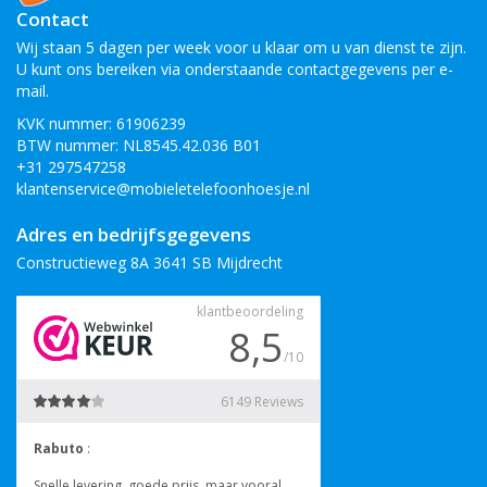
Contact
Wij staan 5 dagen per week voor u klaar om u van dienst te zijn.
U kunt ons bereiken via onderstaande contactgegevens per e-
mail.
KVK nummer: 61906239
BTW nummer: NL8545.42.036 B01
+31 297547258
klantenservice@mobieletelefoonhoesje.nl
Adres en bedrijfsgegevens
Constructieweg 8A 3641 SB Mijdrecht