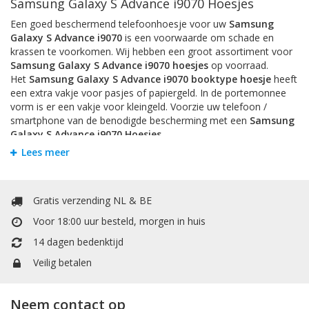
Samsung Galaxy S Advance i9070 Hoesjes
Een goed beschermend telefoonhoesje voor uw
Samsung
Galaxy S Advance i9070
is een voorwaarde om schade en
krassen te voorkomen. Wij hebben een groot assortiment voor
Samsung Galaxy S Advance i9070 hoesjes
op voorraad.
Het
Samsung Galaxy S Advance i9070 booktype hoesje
heeft
een extra vakje voor pasjes of papiergeld. In de portemonnee
vorm is er een vakje voor kleingeld. Voorzie uw telefoon /
smartphone van de benodigde bescherming met een
Samsung
Galaxy S Advance i9070 Hoesjes
.
Lees meer
Bookstyle Hoesjes
Om krassen en schade te voorkomen is het handigst om uw
Samsung Galaxy S Advance i9070
te beschermen door een
Gratis verzending NL & BE
hoesje. Bij Mobiele Telefoonhoesje kunt u allerlei soorten
hoesjes vinden. Het
Samsung Galaxy S Advance i9070
Voor 18:00 uur besteld, morgen in huis
booktype hoesje
heeft een extra vakje voor pasjes of
14 dagen bedenktijd
papiergeld. Het booktype wallet case hoesje heeft een extra
vakje voor pasjes of papiergeld. In de portemonnee / boek vorm
Veilig betalen
is er een vakje voor kleingeld.
TPU / Siliconen Hoesjes
Neem contact op