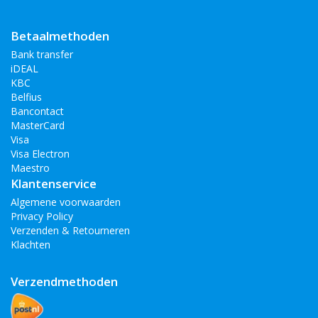
OnePlus 7
Betaalmethoden
OnePlus 8
Bank transfer
OnePlus 8 Pro
iDEAL
KBC
Belfius
Bancontact
MasterCard
Visa
Visa Electron
Maestro
Klantenservice
Algemene voorwaarden
Privacy Policy
Verzenden & Retourneren
Klachten
Verzendmethoden