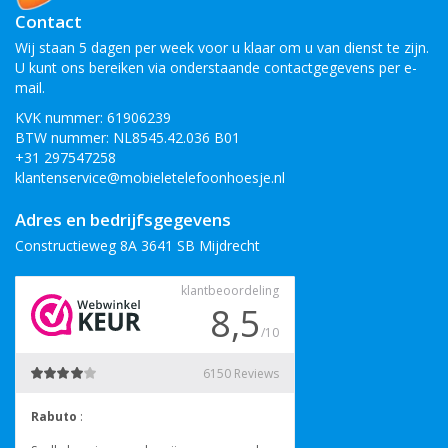
Contact
Wij staan 5 dagen per week voor u klaar om u van dienst te zijn.
U kunt ons bereiken via onderstaande contactgegevens per e-
mail.
KVK nummer: 61906239
BTW nummer: NL8545.42.036 B01
+31 297547258
klantenservice@mobieletelefoonhoesje.nl
Adres en bedrijfsgegevens
Constructieweg 8A 3641 SB Mijdrecht