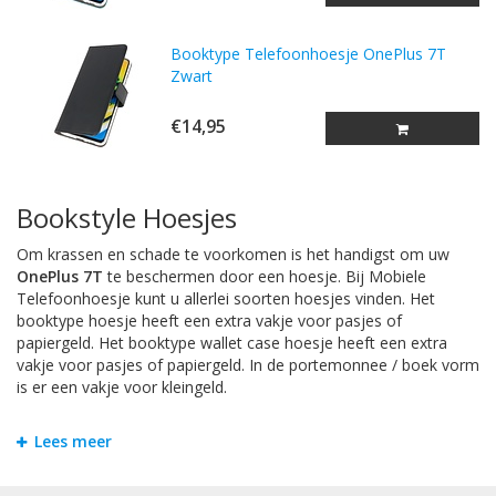
Booktype Telefoonhoesje OnePlus 7T
Zwart
€14,95
Bookstyle Hoesjes
Om krassen en schade te voorkomen is het handigst om uw
OnePlus 7T
te beschermen door een hoesje. Bij Mobiele
Telefoonhoesje kunt u allerlei soorten hoesjes vinden. Het
booktype hoesje heeft een extra vakje voor pasjes of
papiergeld. Het booktype wallet case hoesje heeft een extra
vakje voor pasjes of papiergeld. In de portemonnee / boek vorm
is er een vakje voor kleingeld.
TPU / Siliconen Hoesjes
Lees meer
TPU is een materiaal dat gemaakt is van hard plastic en zachte
siliconen. Dit maakt het backcover case hoesje stevig en flexibel