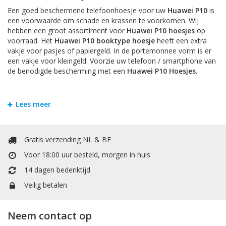
Een goed beschermend telefoonhoesje voor uw
Huawei P10
is
een voorwaarde om schade en krassen te voorkomen. Wij
hebben een groot assortiment voor
Huawei P10 hoesjes
op
voorraad. Het
Huawei P10 booktype hoesje
heeft een extra
vakje voor pasjes of papiergeld. In de portemonnee vorm is er
een vakje voor kleingeld. Voorzie uw telefoon / smartphone van
de benodigde bescherming met een
Huawei P10 Hoesjes
.
Bookstyle Hoesjes
Lees meer
Om krassen en schade te voorkomen is het handigst om uw
Huawei P10
te beschermen door een hoesje. Bij Mobiele
Telefoonhoesje kunt u allerlei soorten hoesjes vinden. Het
Gratis verzending NL & BE
Huawei P10 booktype hoesje
heeft een extra vakje voor
Voor 18:00 uur besteld, morgen in huis
pasjes of papiergeld. Het booktype wallet case hoesje heeft een
extra vakje voor pasjes of papiergeld. In de portemonnee / boek
14 dagen bedenktijd
vorm is er een vakje voor kleingeld.
Veilig betalen
Accessoires
Neem contact op
Hier vind uw accessoires zoals Selfie-Stick om mooie foto's te