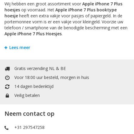
Wij hebben een groot assortiment voor
Apple iPhone 7 Plus
hoesjes
op voorraad. Het
Apple iPhone 7 Plus booktype
hoesje
heeft een extra vakje voor pasjes of papiergeld. In de
portemonnee vorm is er een vakje voor kleingeld. Voorzie uw
telefoon / smartphone van de benodigde bescherming met een
Apple iPhone 7 Plus Hoesjes
.
iPhone 7 Plus Bookstyle Hoesjes
Lees meer
Om krassen en schade te voorkomen is het handigst om uw
Apple iPhone 7 Plus
te beschermen door een hoesje. Bij
Mobiele Telefoonhoesje kunt u allerlei soorten hoesjes vinden.
Gratis verzending NL & BE
Het
Apple iPhone 7 Plus booktype hoesje
heeft een extra
vakje voor pasjes of papiergeld. Het booktype wallet case
Voor 18:00 uur besteld, morgen in huis
hoesje heeft een extra vakje voor pasjes of papiergeld. In de
14 dagen bedenktijd
portemonnee / boek vorm is er een vakje voor kleingeld.
iPhone 7 Plus TPU / Siliconen Hoesjes
Veilig betalen
TPU is een materiaal dat gemaakt is van hard plastic en zachte
siliconen. Dit maakt het backcover case hoesje voor
Apple
Neem contact op
iPhone 7 Plus
stevig en flexibel.
iPhone 7 Plus Accessoires
+31 297547258