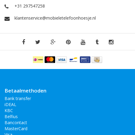
Nederland en België, de bestelling voor 17:00 besteld en betaald
+31 297547258
dan vandaag verzonden, morgen in huis. Ook heeft u recht op
14 dagen retourgarantie!
klantenservice@mobieletelefoonhoesje.nl
Webshop van de nieuwste mobieltelefoonhoesjes. Wij hebben
een groot assortiment aan verschillende telefoonhoesjes en
accessoires. Onze producten zijn hoog kwaliteit en direct uit
voorraad leverbaar.
Bekijk ook
:
Huawei Mate 20 X
Huawei P20 Pro
Huawei P20 Lite
Huawei P30
Huawei Mate 20 Lite
Betaalmethoden
Bank transfer
iDEAL
KBC
Belfius
Bancontact
MasterCard
Visa