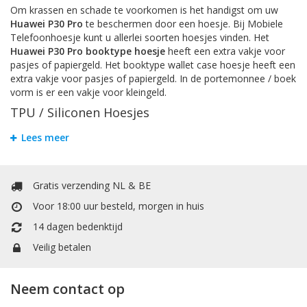
Om krassen en schade te voorkomen is het handigst om uw
Huawei P30 Pro
te beschermen door een hoesje. Bij Mobiele
Telefoonhoesje kunt u allerlei soorten hoesjes vinden. Het
Huawei P30 Pro booktype hoesje
heeft een extra vakje voor
pasjes of papiergeld. Het booktype wallet case hoesje heeft een
extra vakje voor pasjes of papiergeld. In de portemonnee / boek
vorm is er een vakje voor kleingeld.
TPU / Siliconen Hoesjes
TPU is een materiaal dat gemaakt is van hard plastic en zachte
Lees meer
siliconen. Dit maakt het back cover case hoesje voor
Huawei
P30 Pro
stevig en flexibel.
Accessoires
Gratis verzending NL & BE
Hier vind uw accessoires zoals Selfie-Stick om mooie foto's te
Voor 18:00 uur besteld, morgen in huis
maken met uw vrienden en familie, een extra kabel om uw
14 dagen bedenktijd
telefoon op te laden of files transfer en screen protectors om
tegen krassen te beschermen of valschade te minimaliseren van
Veilig betalen
uw
Huawei P30 Pro
.
Verzendkosten
Neem contact op
De verzendkosten en transactie kosten zijn gratis binnen