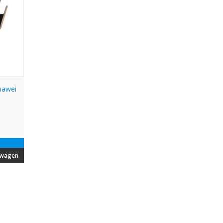
uawei
lwagen