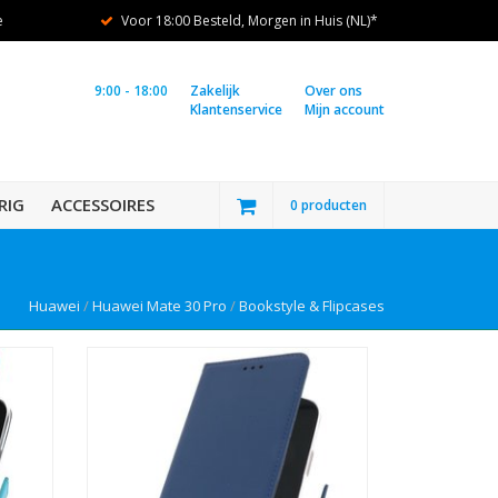
e
Voor 18:00 Besteld, Morgen in Huis (NL)*
9:00 - 18:00
Zakelijk
Over ons
Klantenservice
Mijn account
RIG
ACCESSOIRES
0 producten
Huawei
/
Huawei Mate 30 Pro
/
Bookstyle & Flipcases