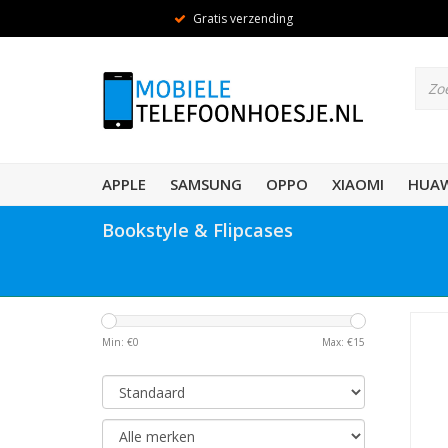
Gratis verzending
APPLE
SAMSUNG
OPPO
XIAOMI
HUAW
Bookstyle & Flipcases
Min: €
0
Max: €
15