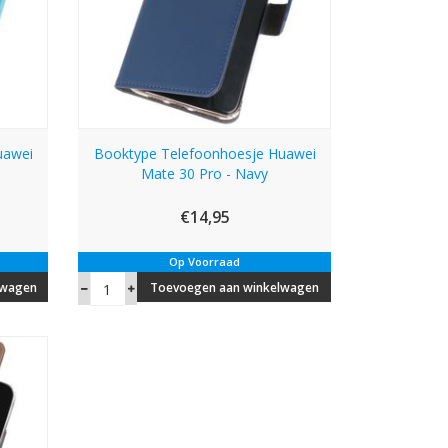
uawei
Booktype Telefoonhoesje Huawei
Mate 30 Pro - Navy
€14,95
Op Voorraad
lwagen
Toevoegen aan winkelwagen