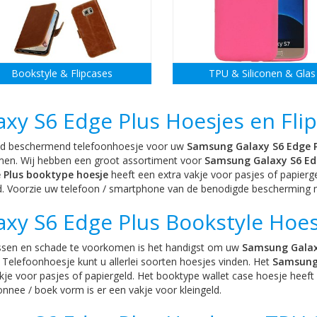
Bookstyle & Flipcases
TPU & Siliconen & Glas
axy S6 Edge Plus Hoesjes en Fli
d beschermend telefoonhoesje voor uw
Samsung Galaxy S6 Edge P
en. Wij hebben een groot assortiment voor
Samsung Galaxy S6 Ed
 Plus booktype hoesje
heeft een extra vakje voor pasjes of papierg
ld. Voorzie uw telefoon / smartphone van de benodigde bescherming
axy S6 Edge Plus Bookstyle Hoe
sen en schade te voorkomen is het handigst om uw
Samsung Galax
Telefoonhoesje kunt u allerlei soorten hoesjes vinden. Het
Samsung 
kje voor pasjes of papiergeld. Het booktype wallet case hoesje heeft 
nee / boek vorm is er een vakje voor kleingeld.