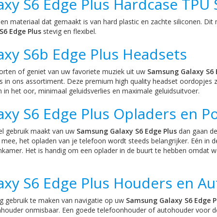
axy S6 Edge Plus Hardcase TPU 
en materiaal dat gemaakt is van hard plastic en zachte siliconen. D
S6 Edge Plus
stevig en flexibel.
axy S6b Edge Plus Headsets
orten of geniet van uw favoriete muziek uit uw
Samsung Galaxy S6 
s in ons assortiment. Deze premium high quality headset oordopjes 
in het oor, minimaal geluidsverlies en maximale geluidsuitvoer.
axy S6 Edge Plus Opladers en 
eel gebruik maakt van uw
Samsung Galaxy S6 Edge Plus
dan gaan de 
mee, het opladen van je telefoon wordt steeds belangrijker. Eén in de
kamer. Het is handig om een oplader in de buurt te hebben omdat we
axy S6 Edge Plus Houders en A
ig gebruik te maken van navigatie op uw
Samsung Galaxy S6 Edge P
nhouder onmisbaar. Een goede telefoonhouder of autohouder voor de t