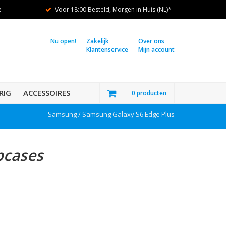
e
Voor 18:00 Besteld, Morgen in Huis (NL)*
Nu open!
Zakelijk
Over ons
Klantenservice
Mijn account
RIG
ACCESSOIRES
0 producten
Samsung /
Samsung Galaxy S6 Edge Plus
pcases