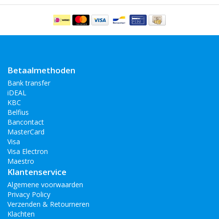
Bekijk ook
:
Huawei Mate 20 X
Huawei P30
Huawei P30 Pro
Huawei Honor 10 Lite
Huawei Mate 20 Lite
Betaalmethoden
Bank transfer
iDEAL
KBC
Belfius
Bancontact
MasterCard
Visa
Visa Electron
Maestro
Klantenservice
Algemene voorwaarden
Privacy Policy
Verzenden & Retourneren
Klachten