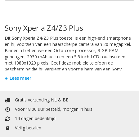
Sony Xperia Z4/Z3 Plus
Dit Sony Xperia Z4/Z3 Plus toestel is een high-end smartphone
en hij voorzien van een haarscherpe camera van 20 megapixel.
Binnenin treffen we een Octa-core processor, 3 GB RAM
geheugen, 2930 mAh accu en een 5.5 inch LCD touchscreen
met 1080x1920 pixels. Geef deze mobiele telefoon de
bescherming die hij verdient en voorzie hem van een Sony
Xperia Z4/Z3 Plus hoesje. Zodat u zorgeloos met uw telefoon
Lees meer
apparaat kunt gebruiken.
Bookstyle Hoesjes
Gratis verzending NL & BE
Om krassen en schade te voorkomen is het handigst om uw
Voor 18:00 uur besteld, morgen in huis
Sony Xperia Z4/Z3 Plus te beschermen door een hoesje. Bij
Mobiele Telefoonhoesje kunt u allerlei soorten hoesjes vinden.
14 dagen bedenktijd
Het booktype hoesje heeft een extra vakje voor pasjes of
Veilig betalen
papiergeld.. Het booktype wallet case hoesje heeft een extra
vakje voor pasjes of papiergeld. In de portemonnee / boek vorm