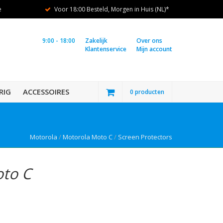
e
Voor 18:00 Besteld, Morgen in Huis (NL)*
9:00 - 18:00
Zakelijk
Over ons
Klantenservice
Mijn account
RIG
ACCESSOIRES
0 producten
Motorola
/
Motorola Moto C
/
Screen Protectors
oto C