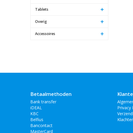
Tablets
Overig
Accessoires
Betaalmethoden
Klante
Bank transfer
Algeme
iDEAL
Privacy 
KBC
Verzend
Belfius
Klachte
Bancontact
MasterCard