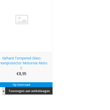
Gehard Tempered Glass
reenprotector Motorola Moto
C
€8,95
Op Voorraad
Toevoegen aan winkelwagen