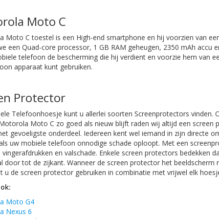
rola Moto C
a Moto C toestel is een High-end smartphone en hij voorzien van ee
 we een Quad-core processor, 1 GB RAM geheugen, 2350 mAh accu en 
biele telefoon de bescherming die hij verdient en voorzie hem van 
foon apparaat kunt gebruiken.
en Protector
iele Telefoonhoesje kunt u allerlei soorten Screenprotectors vinden
Motorola Moto C
zo goed als nieuw blijft raden wij altijd een screen 
 het gevoeligste onderdeel. Iedereen kent wel iemand in zijn direct
n als uw mobiele telefoon onnodige schade oploopt. Met een screen
, vingerafdrukken en valschade. Enkele screen protectors bedekken d
 door tot de zijkant. Wanneer de screen protector het beeldscherm n
 u de screen protector gebruiken in combinatie met vrijwel elk hoesj
ook:
la Moto G4
a Nexus 6