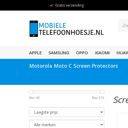
Gratis verzending
APPLE
SAMSUNG
OPPO
XIAOMI
HUAW
Motorola Moto C Screen Protectors
Scr
Min: €
0
Max: €
10