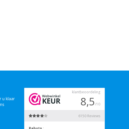
 u klaar
ons