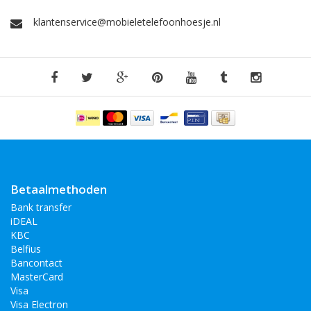
klantenservice@mobieletelefoonhoesje.nl
Betaalmethoden
Bank transfer
iDEAL
KBC
Belfius
Bancontact
MasterCard
Visa
Visa Electron