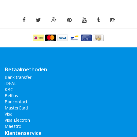
Betaalmethoden
Bank transfer
iDEAL
KBC
Belfius
Bancontact
MasterCard
Visa
Visa Electron
Maestro
Klantenservice