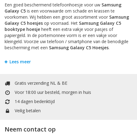
Een goed beschermend telefoonhoesje voor uw
Samsung
Galaxy C5
is een voorwaarde om schade en krassen te
voorkomen. Wij hebben een groot assortiment voor
Samsung
Galaxy C5 hoesjes
op voorraad. Het
Samsung Galaxy C5
booktype hoesje
heeft een extra vakje voor pasjes of
papiergeld. In de portemonnee vorm is er een vakje voor
kleingeld. Voorzie uw telefoon / smartphone van de benodigde
bescherming met een
Samsung Galaxy C5 Hoesjes
.
Bookstyle Hoesjes
Lees meer
Om krassen en schade te voorkomen is het handigst om uw
Samsung Galaxy C5
te beschermen door een hoesje. Bij
Mobiele Telefoonhoesje kunt u allerlei soorten hoesjes vinden.
Gratis verzending NL & BE
Het
Samsung Galaxy C5 booktype hoesje
heeft een extra
vakje voor pasjes of papiergeld. Het booktype wallet case
Voor 18:00 uur besteld, morgen in huis
hoesje heeft een extra vakje voor pasjes of papiergeld. In de
14 dagen bedenktijd
portemonnee / boek vorm is er een vakje voor kleingeld.
TPU / Siliconen Hoesjes
Veilig betalen
TPU is een materiaal dat gemaakt is van hard plastic en zachte
siliconen. Dit maakt het backcover case hoesje voor
Samsung
Neem contact op
Galaxy C5
stevig en flexibel.