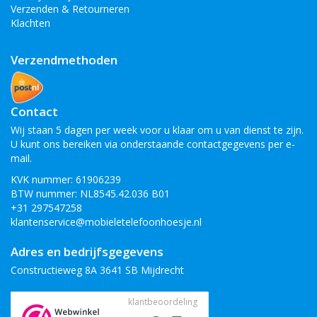
vinden van de juiste hoesje en accessoires.
Verzenden & Retourneren
Klachten
Kwaliteit en service
Verzendmethoden
Wij hebben een eigen productielijn, al onze producten zijn
gemaakt van de beste kwaliteit. Wij vinden het belangrijk dat uw
smartphone goed beschermd blijft en lang mee kan gaan.
Contact
De verzendkosten en transactie
Wij staan 5 dagen per week voor u klaar om u van dienst te zijn.
kosten zijn gratis binnen Nederland
U kunt ons bereiken via onderstaande contactgegevens per e-
en België, de bestelling voor 18:00
mail.
besteld en betaald dan vandaag
KVK nummer: 61906239
verzonden, morgen in huis. Ook
BTW nummer: NL8545.42.036 B01
heeft u recht op 14 dagen
+31 297547258
klantenservice@mobieletelefoonhoesje.nl
retourgarantie!
Adres en bedrijfsgegevens
Constructieweg 8A 3641 SB Mijdrecht